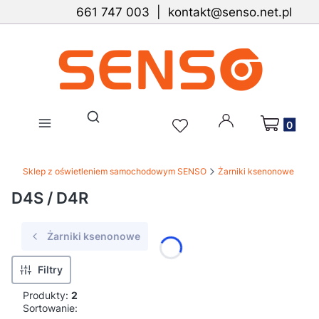
661 747 003 | kontakt@senso.net.pl
Produkty w 
Otwórz wyszukiwarkę
Sklep z oświetleniem samochodowym SENSO
Żarniki ksenonowe
D4S / D4R
Żarniki ksenonowe
Filtry
Produkty:
2
Lista produktów
Sortowanie: