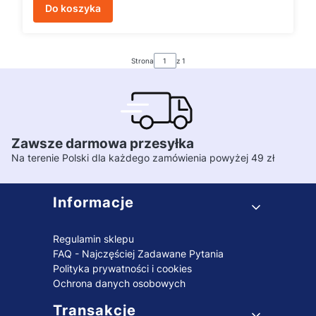
Do koszyka
Strona
z 1
Zawsze darmowa przesyłka
Na terenie Polski dla każdego zamówienia powyżej 49 zł
Linki w stopce
Informacje
Regulamin sklepu
FAQ - Najczęściej Zadawane Pytania
Polityka prywatności i cookies
Ochrona danych osobowych
Transakcje