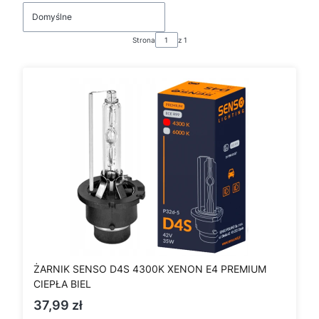
Domyślne
Strona
z 1
ŻARNIK SENSO D4S 4300K XENON E4 PREMIUM
CIEPŁA BIEL
Cena
37,99 zł