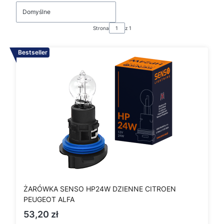
Domyślne
Strona
z 1
Bestseller
ŻARÓWKA SENSO HP24W DZIENNE CITROEN
PEUGEOT ALFA
Cena
53,20 zł