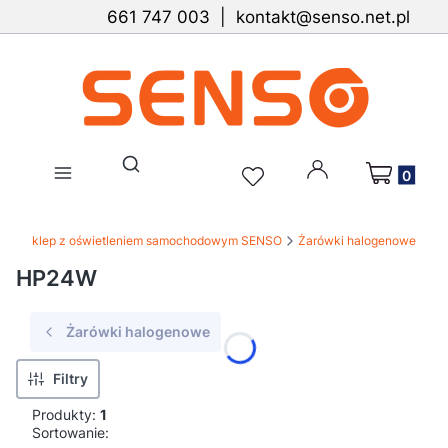
661 747 003 | kontakt@senso.net.pl
Produkty w 
Otwórz wyszukiwarkę
Sklep z oświetleniem samochodowym SENSO
Żarówki halogenowe
HP24W
Żarówki halogenowe
Filtry
Produkty:
1
Lista produktów
Sortowanie: