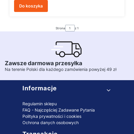
Do koszyka
Strona
z 1
Zawsze darmowa przesyłka
Na terenie Polski dla każdego zamówienia powyżej 49 zł
Linki w stopce
Informacje
Regulamin sklepu
FAQ - Najczęściej Zadawane Pytania
Polityka prywatności i cookies
Ochrona danych osobowych
Transakcje