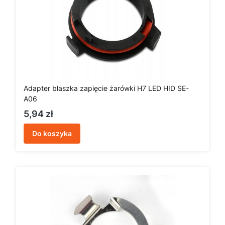
Adapter blaszka zapięcie żarówki H7 LED HID SE-
A06
Cena
5,94 zł
Do koszyka