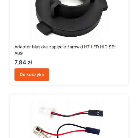
Adapter blaszka zapięcie żarówki H7 LED HID SE-
A09
Cena
7,84 zł
Do koszyka