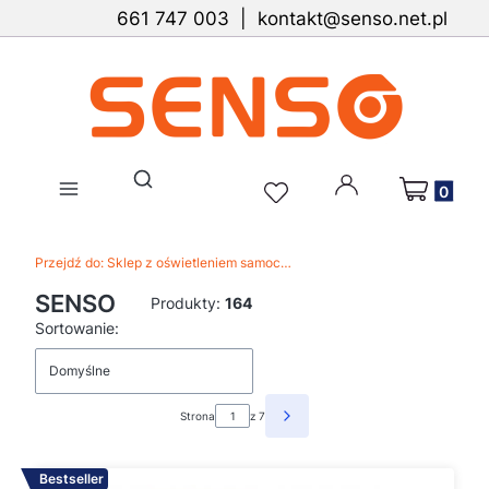
661 747 003 | kontakt@senso.net.pl
Produkty w 
Otwórz wyszukiwarkę
Przejdź do:
Sklep z oświetleniem samochodowym SENSO
SENSO
Produkty:
164
Lista produktów
Sortowanie:
Domyślne
Strona
z 7
Następne produkty
Bestseller