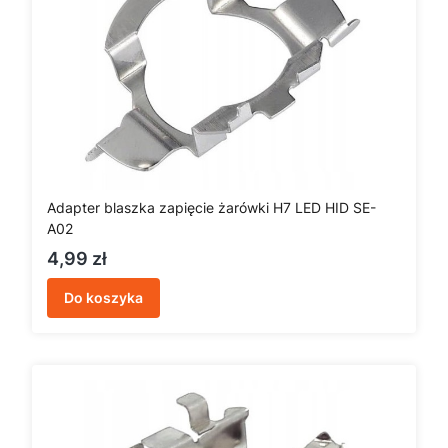
Adapter blaszka zapięcie żarówki H7 LED HID SE-
A02
Cena
4,99 zł
Do koszyka