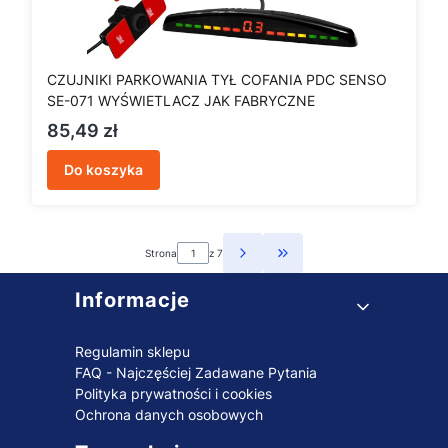
CZUJNIKI PARKOWANIA TYŁ COFANIA PDC SENSO
SE-071 WYŚWIETLACZ JAK FABRYCZNE
Cena
85,49 zł
Do koszyka
Strona
z 7
Przejdź do ostatniej st
Linki w stopce
Informacje
Regulamin sklepu
FAQ - Najczęściej Zadawane Pytania
Polityka prywatności i cookies
Ochrona danych osobowych